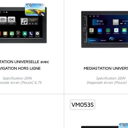
TATION UNIVERSELLE avec
VIGATION HORS LIGNE
MEDIASTATION UNIVER
Spécification 2DIN
Spécification 2DIN
gonale écran [Pouce] 6,75
Diagonale écran [Pouce] 
VM053S