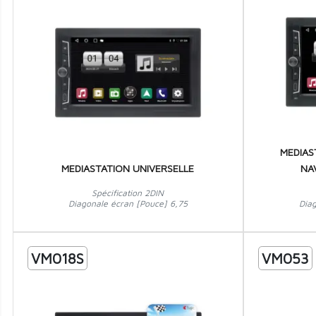
MEDIAS
MEDIASTATION UNIVERSELLE
NA
Spécification 2DIN
Diagonale écran [Pouce] 6,75
Dia
VM018S
VM053