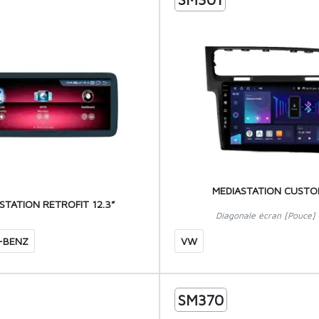
MEDIASTATION CUSTO
STATION RETROFIT 12.3”
Diagonale écran [Pouce] 
-BENZ
VW
SM370