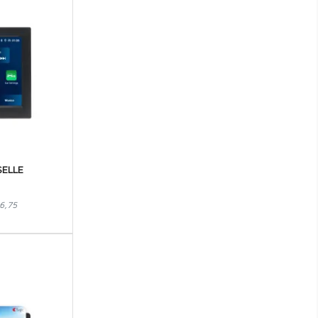
LEXUS
MAHINDRA
MASERATI
MAZDA
MERCEDES-BENZ
MG
MINI
SELLE
MITSUBISHI
6,75
NISSAN
OMODA
OPEL
PEUGEOT
PORSCHE