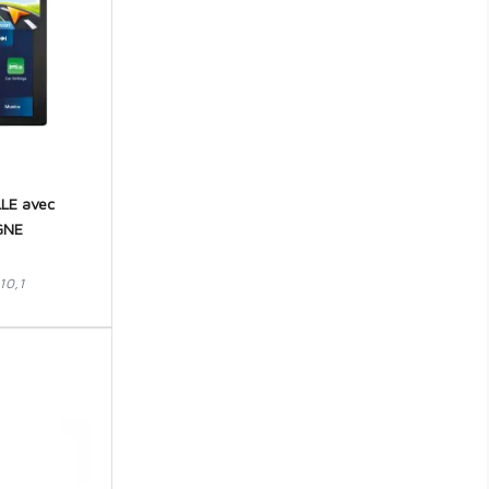
RENAULT
ROVER
SAAB
SCANIA
SEAT
LE avec
GNE
SKODA
SMART
10,1
SSANGYONG
SUBARU
SUZUKI
TATA
TOYOTA