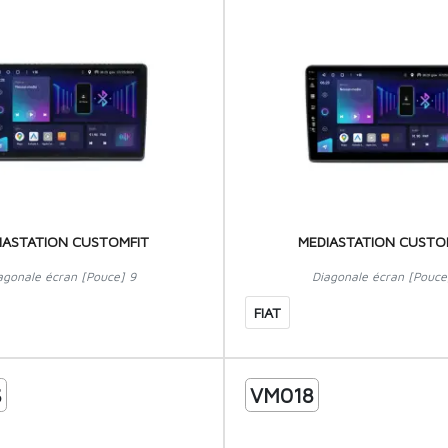
IASTATION CUSTOMFIT
MEDIASTATION CUSTO
agonale écran [Pouce] 9
Diagonale écran [Pouce
FIAT
S
VM018