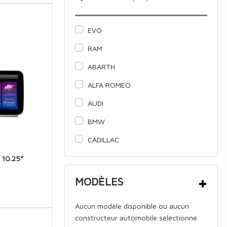
EVO
RAM
ABARTH
ALFA ROMEO
AUDI
BMW
CADILLAC
CHEVROLET
 10.25”
CHRYSLER
MODÈLES
CITROËN
Aucun modèle disponible ou aucun
CUPRA
constructeur automobile séléctionné