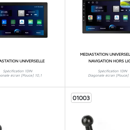
MEDIASTATION UNIVERSEL
ASTATION UNIVERSELLE
NAVIGATION HORS LI
Spécification 1DIN
Spécification 1DIN
gonale écran [Pouce] 10,1
Diagonale écran [Pouce] 
01003