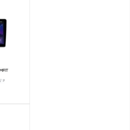
HYUNDAI
INFINITI
INNOCENTI
ISUZU
IVECO
JAGUAR
MFIT
JEEP
] 9
KIA
LADA
LAMBORGHINI
LANCIA
LAND ROVER