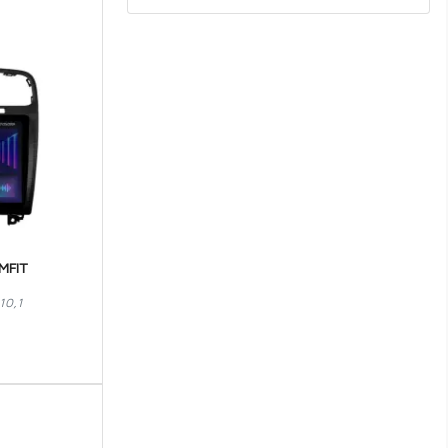
DACIA
DAEWOO
DAF
DAIHATSU
DODGE
DR
DS
FERRARI
MFIT
FIAT
10,1
FORD
GREAT WALL
HONDA
HUMMER