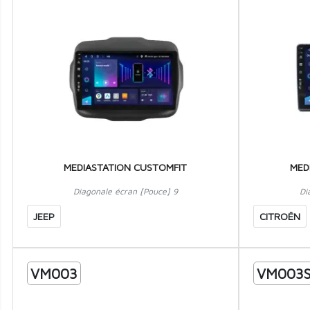
MEDIASTATION CUSTOMFIT
MED
Diagonale écran [Pouce] 9
Di
JEEP
CITROËN
VM003
VM003