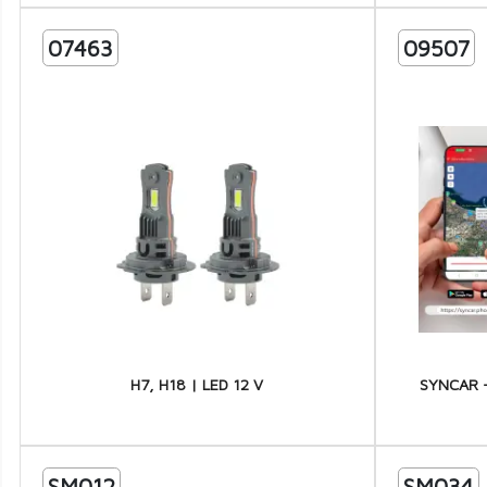
07463
09507
H7, H18 | LED 12 V
SYNCAR - 
SM012
SM034