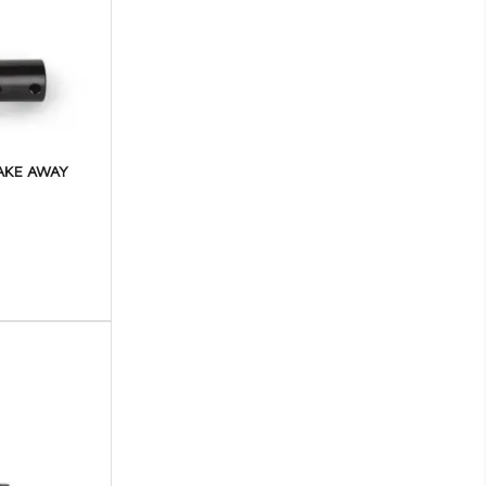
VAUXHALL
VOLVO
VW
 TAKE AWAY